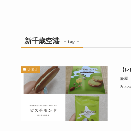
新千歳空港
– tag –
【レ
北海道
壺屋
202