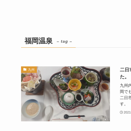
福岡温泉
– tag –
二日
九州
た。
九州
岡で
二日
す。 
202