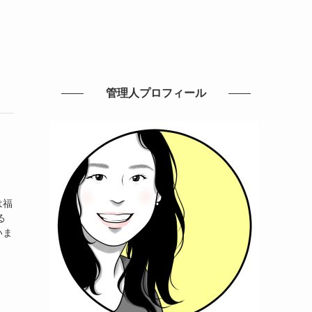
管理人プロフィール
は福
る
いま