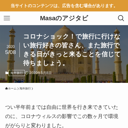
当サイトのコンテンツは、広告を含む場合があります。
Masaのアジタビ
コロナショック！で旅行に行けな
い旅行好きの皆さん、また旅行で
2020
5/08
きる日がきっと来ることを信じて
待ちましょう。
2020年5月8日
海外旅行
ホーム
海外旅行
つい半年前までは自由に世界を行き来できていた
のに、コロナウィルスの影響でこの数ヶ月で環境
ががらりと変わりました。