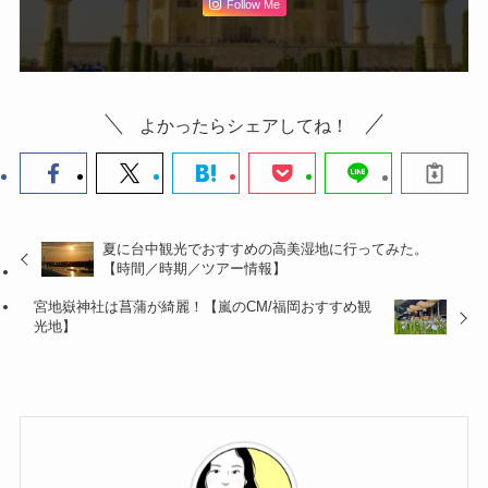
Follow Me
よかったらシェアしてね！
夏に台中観光でおすすめの高美湿地に行ってみた。
【時間／時期／ツアー情報】
宮地嶽神社は菖蒲が綺麗！【嵐のCM/福岡おすすめ観
光地】