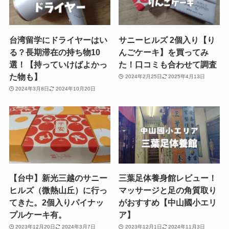
台湾留学にドライヤーはい
サニーヒルズ 2個入り【り
る？長期滞在の持ち物10
んごケーキ】を買ってみ
選！【持っていけばよかっ
た！口コミも合わせて調査
た物も】
2024年2月25日
2025年4月13日
2024年3月8日
2024年10月20日
【台中】新光三越のサニー
三葉足体養身館レビュー！
ヒルズ（微熱山丘）に行っ
マッサージと足の角質取り
てきた。2個入りパイナッ
がおすすめ【中山國小エリ
プルケーキ有。
ア】
2023年12月20日
2024年3月7日
2023年12月1日
2024年11月3日