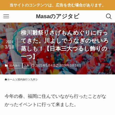
当サイトのコンテンツは、広告を含む場合があります。
Masaのアジタビ
柳川雛祭りさげもんめぐりに行っ
てきた。川よしでうなぎのせいろ
2024
3/18
蒸しも！【日本三大つるし飾りの
一つ】
2021年5月4日
2024年3月18日
国内旅行
九州
ホーム
国内旅行
九州
今年の春、福岡に住んでいながら行ったことがな
かったイベントに行って来ました。